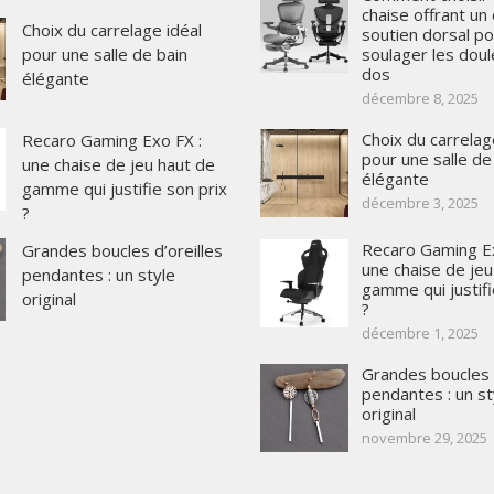
chaise offrant un 
Choix du carrelage idéal
soutien dorsal po
pour une salle de bain
soulager les dou
dos
élégante
décembre 8, 2025
Choix du carrelag
Recaro Gaming Exo FX :
pour une salle de
une chaise de jeu haut de
élégante
gamme qui justifie son prix
décembre 3, 2025
?
Recaro Gaming Ex
Grandes boucles d’oreilles
une chaise de jeu
pendantes : un style
gamme qui justifi
original
?
décembre 1, 2025
Grandes boucles d
pendantes : un st
original
novembre 29, 2025