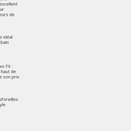
excellent
ur
leurs de
e idéal
 bain
o FX :
 haut de
e son prix
’oreilles
yle