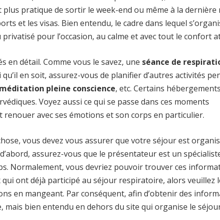
st plus pratique de sortir le week-end ou même à la dernière
rts et les visas. Bien entendu, le cadre dans lequel s’organi
u privatisé pour l’occasion, au calme et avec tout le confort a
és en détail. Comme vous le savez, une
séance de respirati
u’il en soit, assurez-vous de planifier d’autres activités p
méditation pleine conscience
, etc. Certains hébergement
urvédiques. Voyez aussi ce qui se passe dans ces moments
et renouer avec ses émotions et son corps en particulier.
 chose, vous devez vous assurer que votre séjour est organi
’abord, assurez-vous que le présentateur est un spécialiste
emps. Normalement, vous devriez pouvoir trouver ces informa
ui ont déjà participé au séjour respiratoire, alors veuillez le
ons en mangeant. Par conséquent, afin d’obtenir des inform
, mais bien entendu en dehors du site qui organise le séjour