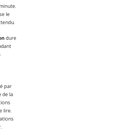
 minute.
se le
ttendu.
on
dure
endant
s
sé par
 de la
tions
 lire.
ations
.