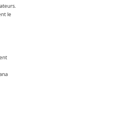
ateurs.
ent le
ment
hana