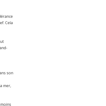
lérance
ef. Cela
out
and-
dans son
la mer,
t moins