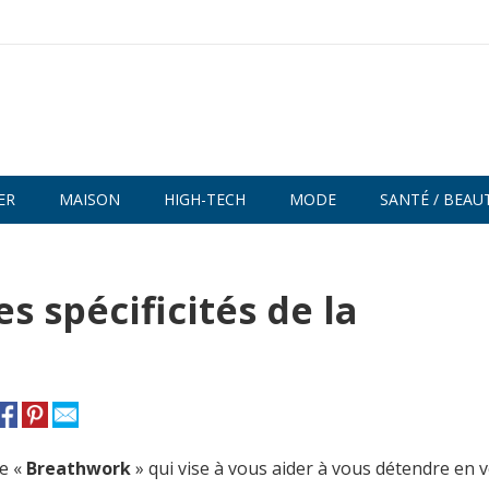
ER
MAISON
HIGH-TECH
MODE
SANTÉ / BEAU
es spécificités de la
e «
Breathwork
» qui vise à vous aider à vous détendre en 