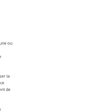
 une ou
e
ser la
ice
ent de
n